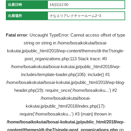
出展日時
14(日)
12:00
出展場所
そなエリア
レクチャールーム2~3
Fatal error
: Uncaught TypeError: Cannot access offset of type
string on string in /home/bosaikokutai/bosai-
kokutai.jp/public_html/2018/wp-content/themes/dt-the7/single-
post_organizations.php:113 Stack trace: #0
/home/bosaikokutai/bosai-kokutai.jp/public_html/2018/wp-
includes/template-loader.php(106): include() #1
/home/bosaikokutai/bosai-kokutai.jp/public_html/2018/wp-blog-
header.php(19): require_once('/home/bosaikoku...') #2
/home/bosaikokutai/bosai-
kokutai.jp/public_html/2018/index.php(17):
require('/home/bosaikoku...') #3 {main} thrown in
/home/bosaikokutai/bosai-kokutai.jp/public_html/2018/wp-
content/themes/dt-the7/single-post_organizations.php
on