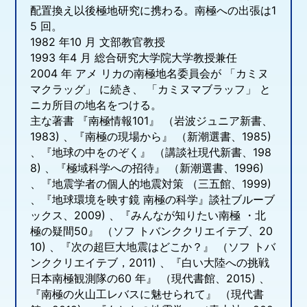
配置換え以後極地研究に携わる。南極への出張は1
5 回。
1982 年10 月 文部教官教授
1993 年4 月 総合研究大学院大学教授兼任
2004 年 アメ リカの南極地名委員会が 「カミヌ
マクラッグ」 に続き、 「カミヌマブラッフ」 と
ニカ所目の地名をつける。
主な著書 『南極情報101』 （岩波ジュニア新書、
1983) 、『南極の現場から』 （新潮選書、1985)
、『地球の中をのぞく』 （講談社現代新書、198
8) 、『極域科学への招待』 （新潮選書、1996)
、『地震学者の個人的地震対策 （三五館、1999)
、『地球環境を映す鏡 南極の科学』談社ブルーブ
ックス、2009) 、『みんなが知りたい南極 ・北
極の疑間50』 （ソフ トバンククリエイテブ、20
10) 、『次の超巨大地震はどこか？』 （ソフ トバ
ンククリエイテブ，2011) 、『白い大陸への挑戦
日本南極観測隊の60 年』 （現代書館、2015) 、
『南極の火山工レバスに魅せられて』 （現代書