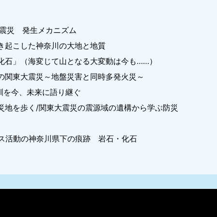
大震災 発生メカニズム
き起こした神奈川の大地と地質
化石」（海変じて山となる大変動は今も……）
の関東大震災～地盤災害と同時多発火災～
教訓を今、未来に語り継ぐ
災地を歩く/関東大震災の震源域の遺構から学ぶ防災
ス活動の神奈川県下の痕跡 岩石・化石