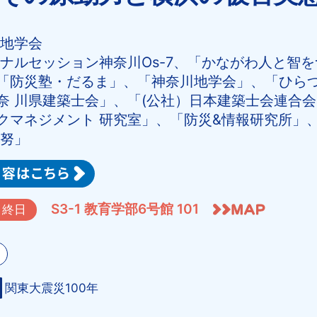
川地学会
ジナルセッション神奈川Os-7、「かながわ人と智
「防災塾・だるま」、「神奈川地学会」、「ひら
神奈 川県建築士会」、「(公社）日本建築士会連合
クマネジメント 研究室」、「防災&情報研究所」
合努」
S3-1 教育学部6号館 101
終日
関東大震災100年