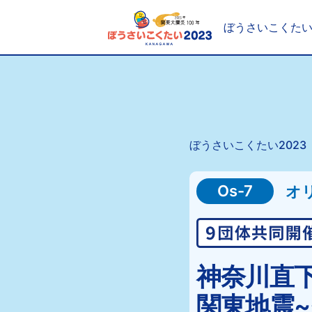
ぼうさいこくた
ぼうさいこくたい2023
Os-7
オ
神奈川直
関東地震