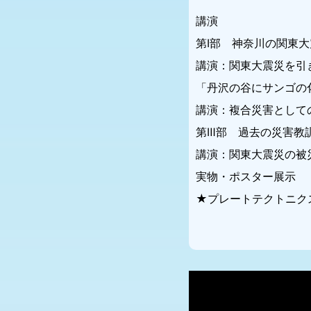
講演
第Ⅰ部 神奈川の関東
講演：関東大震災を引
「丹沢の谷にサンゴの
講演：複合災害として
第Ⅲ部 過去の災害
講演：関東大震災の被
実物・ポスター展示
★プレートテクトニク