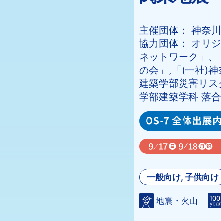
主催団体： 神奈
協力団体： オリ
ネットワーク」、
の会」,「(一社)
建築学部災害リス
学部建築学科 落
一般向け, 子供向け
地震・火山