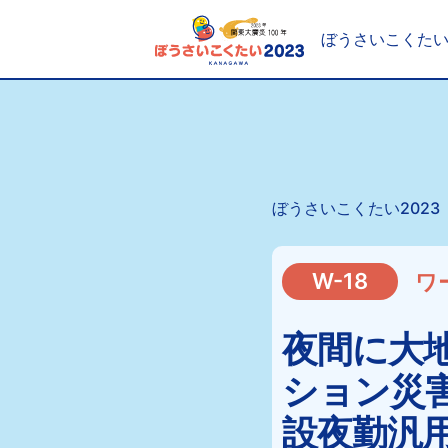
ぼうさいこくた
ぼうさいこくたい2023
W-18
ワ
夜間に大
ション災害
設夜勤汎