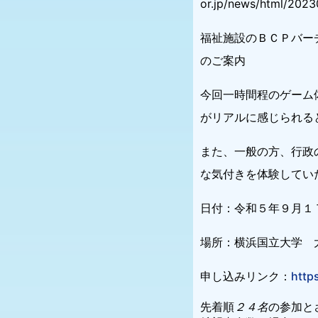
or.jp/news/html/202
福祉施設のＢＣＰバー
のご案内
今回一時間程のゲーム
がリアルに感じられる
また、一般の方、行政
な気付きを体験してい
日付：令和５年９月１
場所：横浜国立大学 
申し込みリンク：
http
先着順
２４名
の参加と