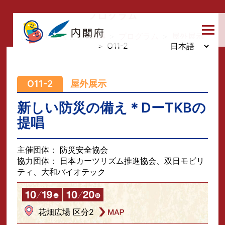
プログラム
ぼうさいこくたい2024
＞
プログラム
＞
屋外展示
＞ O11-2
O11-2
屋外展示
新しい防災の備え＊DーTKBの
提唱
主催団体： 防災安全協会
協力団体： 日本カーツリズム推進協会、双日モビリ
ティ、大和バイオテック
花畑広場 区分2