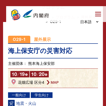
プログラム
ぼうさいこくたい2024
＞
プログラム
＞
屋外展示
＞ O29-1
O29-1
屋外展示
海上保安庁の災害対応
主催団体： 熊本海上保安部
花畑広場 区分4
一般向け
学生向け
地震・火山