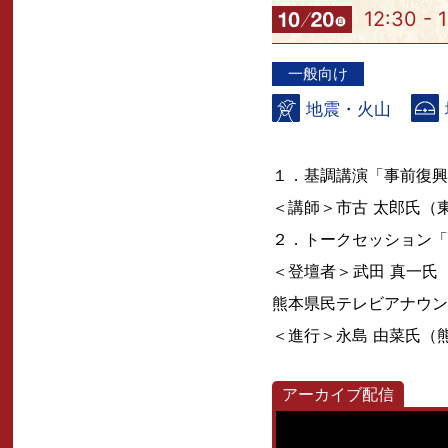
12:30 - 
一般向け
地震・火山
１．基調講演「事前復興
＜講師＞市古 太郎氏（
２．トークセッション「
＜登壇者＞武田 真一氏
熊本県民テレビアナウン
＜進行＞永島 由菜氏（
アーカイブ配信