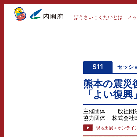
ぼうさいこくたいとは
メ
S11
セッシ
熊本の震災
「よい復興
主催団体： 一般社団
協力団体： 株式会社
現地出展＋オンライ