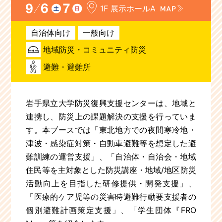
1F 展⽰ホールA
自治体向け
一般向け
地域防災・コミュニティ防災
避難・避難所
岩手県立大学防災復興支援センターは、地域と
連携し、防災上の課題解決の支援を行っていま
す。本ブースでは「東北地⽅での夜間寒冷地・
津波・感染症対策・自動車避難等を想定した避
難訓練の運営⽀援」、「⾃治体・⾃治会・地域
住⺠等を主対象とした防災講座・地域/地区防災
活動向上を目指した研修提供・開発支援」、
「医療的ケア児等の災害時避難行動要支援者の
個別避難計画策定支援」、「学生団体『FRO