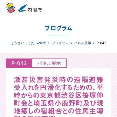
プログラム
ぼうさいこくたい2025
＞
プログラム
＞
パネル展示
＞ P-042
P-042
パネル展示
激甚災害発災時の遠隔避難
受入れを円滑化するための、平
時からの東京都渋谷区笹塚仲
町会と埼玉県小鹿野町及び現
地癒しの宿組合との住民主導